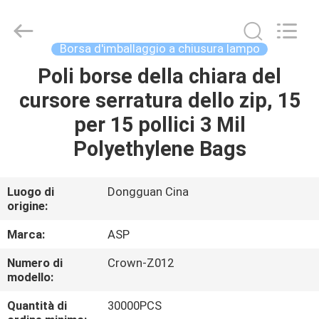
Auspicious
Industrial
Co.,
Ltd.
All
Borsa d'imballaggio a chiusura lampo
Rights
Reserved.
Developed
Poli borse della chiara del
CASA
by
ECER
cursore serratura dello zip, 15
PRODOTTI
per 15 pollici 3 Mil
Polyethylene Bags
MOSTRA
VR
Luogo di
Dongguan Cina
origine:
CIRCA
Marca:
ASP
NOI
Numero di
Crown-Z012
modello:
GIRO
Quantità di
30000PCS