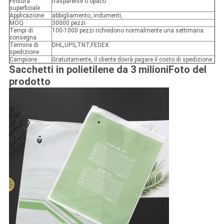
Finitura
trasparente o opaco
superficiale
Applicazione
abbigliamento, indumenti,
MOQ
30000 pezzi
Tempi di
100-1000 pezzi richiedono normalmente una settimana
consegna
Termine di
DHL,UPS,TNT,FEDEX
spedizione
Campione
Gratuitamente, il cliente dovrà pagare il costo di spedizione
Sacchetti in polietilene da 3 milioni
Foto del
prodotto