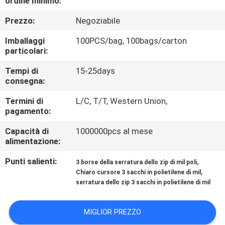
ordine minimo:
DELLA
Prezzo:
Negoziabile
FABBRICA
Imballaggi
100PCS/bag, 100bags/carton
particolari:
CONTROLLO
DI
Tempi di
15-25days
consegna:
QUALITÀ
Termini di
L/C, T/T, Western Union,
pagamento:
MAPPA
Capacità di
1000000pcs al mese
DEL
alimentazione:
SITO
Punti salienti:
,
3 borse della serratura dello zip di mil poli
,
Chiaro cursore 3 sacchi in polietilene di mil
serratura dello zip 3 sacchi in polietilene di mil
PRIVACY
POLICY
MIGLIOR PREZZO