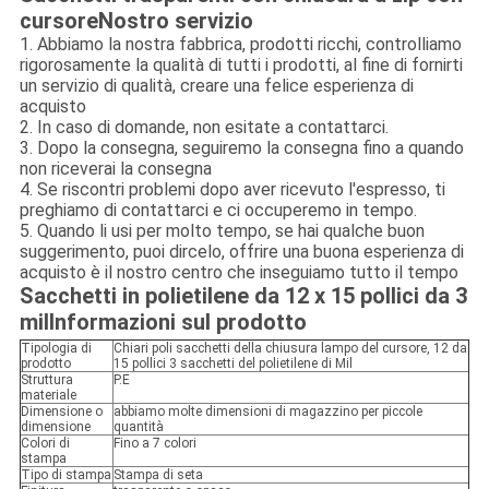
cursore
Nostro servizio
1. Abbiamo la nostra fabbrica, prodotti ricchi, controlliamo
rigorosamente la qualità di tutti i prodotti, al fine di fornirti
un servizio di qualità, creare una felice esperienza di
acquisto
2. In caso di domande, non esitate a contattarci.
3. Dopo la consegna, seguiremo la consegna fino a quando
non riceverai la consegna
4. Se riscontri problemi dopo aver ricevuto l'espresso, ti
preghiamo di contattarci e ci occuperemo in tempo.
5. Quando li usi per molto tempo, se hai qualche buon
suggerimento, puoi dircelo, offrire una buona esperienza di
acquisto è il nostro centro che inseguiamo tutto il tempo
Sacchetti in polietilene da 12 x 15 pollici da 3
mil
Informazioni sul prodotto
Tipologia di
Chiari poli sacchetti della chiusura lampo del cursore, 12 da
prodotto
15 pollici 3 sacchetti del polietilene di Mil
Struttura
P.E
materiale
Dimensione o
abbiamo molte dimensioni di magazzino per piccole
dimensione
quantità
Colori di
Fino a 7 colori
stampa
Tipo di stampa
Stampa di seta