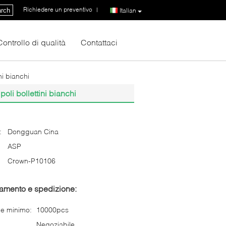
Richiedere un preventivo
|
rch
Italian
Controllo di qualità
Contattaci
ni bianchi
oli bollettini bianchi
:
Dongguan Cina
ASP
Crown-P10106
gamento e spedizione:
ne minimo:
10000pcs
Negoziabile