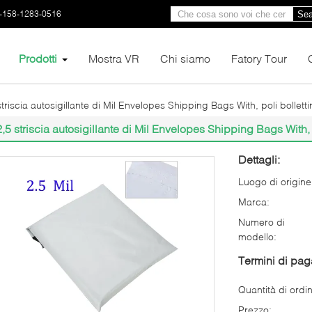
-158-1283-0516
Sea
Prodotti
Mostra VR
Chi siamo
Fatory Tour
striscia autosigillante di Mil Envelopes Shipping Bags With, poli bolletti
2,5 striscia autosigillante di Mil Envelopes Shipping Bags With, p
Dettagli:
Luogo di origine
Marca:
Numero di
modello:
Termini di pa
Quantità di ordi
Prezzo: