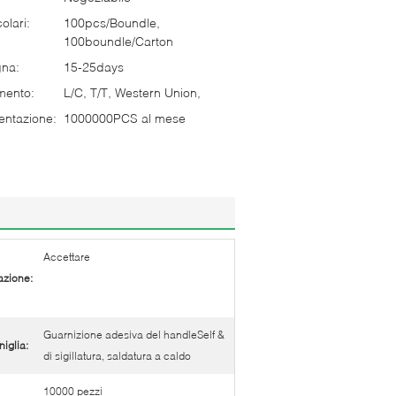
olari:
100pcs/Boundle,
100boundle/Carton
gna:
15-25days
mento:
L/C, T/T, Western Union,
entazione:
1000000PCS al mese
Accettare
azione:
Guarnizione adesiva del handleSelf &
niglia:
di sigillatura, saldatura a caldo
10000 pezzi