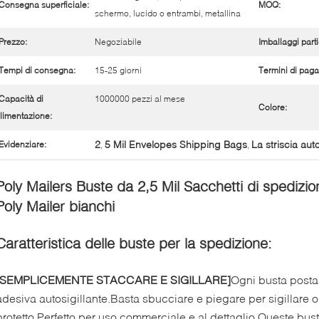
Consegna superficiale:
MOQ:
schermo, lucido o entrambi, metallina
Prezzo:
Negoziabile
Imballaggi parti
Tempi di consegna:
15-25 giorni
Termini di pag
Capacità di
1000000 pezzi al mese
Colore:
limentazione:
2
5 Mil Envelopes Shipping Bags
La striscia aut
Evidenziare:
,
,
Poly Mailers Buste da 2,5 Mil Sacchetti di spedizion
Poly Mailer bianchi
Caratteristica delle buste per la spedizione:
[SEMPLICEMENTE STACCARE E SIGILLARE]
Ogni busta postal
adesiva autosigillante.Basta sbucciare e piegare per sigillare 
protetto.Perfetto per uso commerciale e al dettaglio.Queste bus