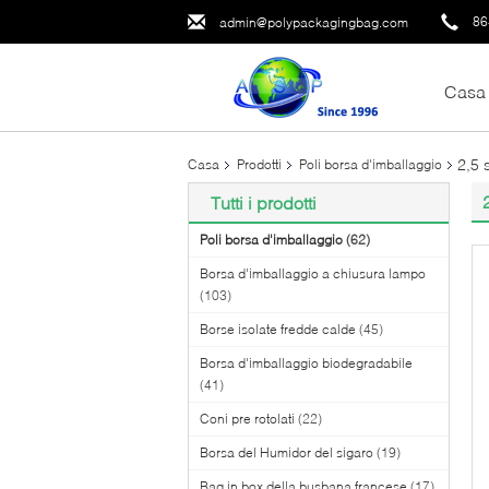
86
admin@polypackagingbag.com
Casa
2,5 
Casa
Prodotti
Poli borsa d'imballaggio
Tutti i prodotti
Poli borsa d'imballaggio
(62)
Borsa d'imballaggio a chiusura lampo
(103)
Borse isolate fredde calde
(45)
Borsa d'imballaggio biodegradabile
(41)
Coni pre rotolati
(22)
Borsa del Humidor del sigaro
(19)
Bag in box della busbana francese
(17)