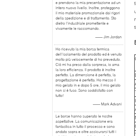
e prendono la mia presentazione ad un
intero nuovo livello. Inoltre, proteggono
il mio materiale promozionale dai rigori
della spedizione e di trattamento. Sto
dietro l'industriale promettente e
vivamente le raccomando.
—— Jim Jordan
Ho ricevuto la mia borsa termica
dell'isolamento del prodotto ed è venuto
molto più velocemente di ho preveduto.
Ciò mi ha preso dalla sorpresa, io ama
la loro efficienza. Il prodotto è inoltre
perfetto. La dimensione è perfetta, la
progettazione è perfetta. Ho messo il
mio gelato in e dopo 5 ore, il mio gelato
non si è fuso. Sono soddisfatto con
tutto!
—— Mark Advani
Le borse hanno superato le nostre
aspettative. La comunicazione era
fantastica in tutto il processo e sono
andato sopra e oltre assicurarsi tutti i