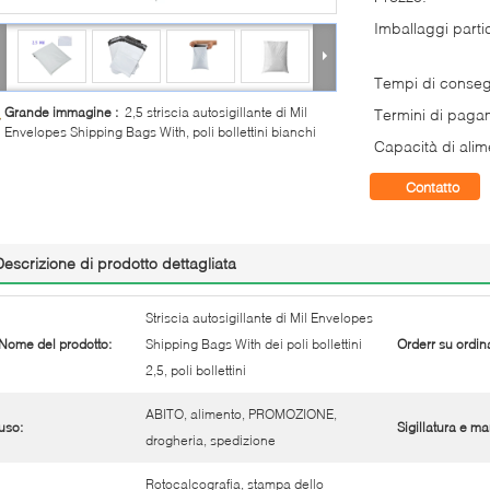
Imballaggi partic
Tempi di conse
Grande immagine :
2,5 striscia autosigillante di Mil
Termini di paga
Envelopes Shipping Bags With, poli bollettini bianchi
Capacità di alim
Contatto
Descrizione di prodotto dettagliata
Striscia autosigillante di Mil Envelopes
Nome del prodotto:
Shipping Bags With dei poli bollettini
Orderr su ordin
2,5, poli bollettini
ABITO, alimento, PROMOZIONE,
uso:
Sigillatura e ma
drogheria, spedizione
Rotocalcografia, stampa dello