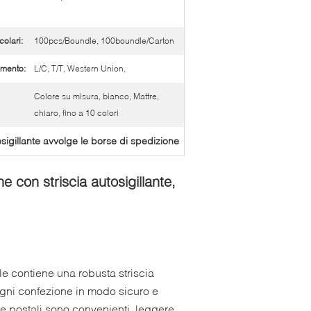
colari:
100pcs/Boundle, 100boundle/Carton
amento:
L/C, T/T, Western Union,
Colore su misura, bianco, Mattre,
chiaro, fino a 10 colori
osigillante avvolge le borse di spedizione
e con striscia autosigillante,
e contiene una robusta striscia
ogni confezione in modo sicuro e
te postali sono convenienti, leggere