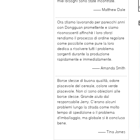
miei bisogni sono state incontrate.
—— Matthew Dale
Ora stiamo lavorando per parecchi anni
con Dongguan promettente e siamo
riconoscenti affinchè i loro sforzi
rendiamo il processo di ordine regolare
come possibile come pure la loro
dedica a risolvere tutti i problema
sorgenti durante la produzione
rapidamente e immediatamente.
—— Amanda Smith
Borse stesse di buona qualità, odore
piacevole del cereale, colore verde
piacevole. Non ci sono obiezioni alle
borse stesse. Grande aiuto dal
responsabile Jerry. C'erano alcuni
problemi lungo la strada come molto
tempo di spedizione o il problema
d'imballaggio, ma globale si è concluso
bene.
—— Tina Jones