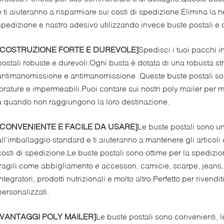
e ti aiuteranno a risparmiare sui costi di spedizione.Elimina la 
spedizione e nastro adesivo utilizzando invece buste postali e
[COSTRUZIONE FORTE E DUREVOLE]
Spedisci i tuoi pacchi i
postali robuste e durevoli.Ogni busta è dotata di una robusta str
antimanomissione e antimanomissione .Queste buste postali sono 
forature e impermeabili.Puoi contare sui nostri poly mailer per m
a quando non raggiungono la loro destinazione.
[CONVENIENTE E FACILE DA USARE]
Le buste postali sono u
all'imballaggio standard e ti aiuteranno a mantenere gli articoli d
costi di spedizione.Le buste postali sono ottime per la spedizio
fragili.come abbigliamento e accessori, camicie, scarpe, jeans, l
integratori, prodotti nutrizionali e molto altro.Perfetto per rivendit
personalizzati.
[VANTAGGI POLY MAILER]
Le buste postali sono convenienti, le