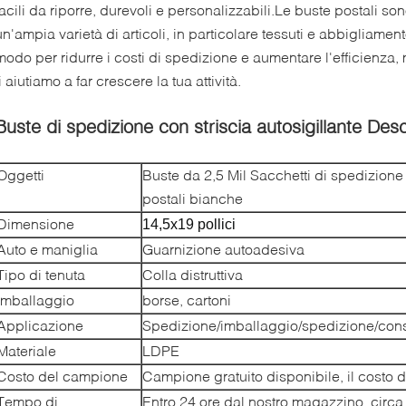
facili da riporre, durevoli e personalizzabili.Le buste postali so
un'ampia varietà di articoli, in particolare tessuti e abbigliame
modo per ridurre i costi di spedizione e aumentare l'efficienza, 
ti aiutiamo a far crescere la tua attività.
Buste di spedizione con striscia autosigillante
Desc
Oggetti
Buste da 2,5 Mil Sacchetti di spedizione 
postali bianche
Dimensione
14,5x19 pollici
Auto e maniglia
Guarnizione autoadesiva
Tipo di tenuta
Colla distruttiva
Imballaggio
borse, cartoni
Applicazione
Spedizione/imballaggio/spedizione/con
Materiale
LDPE
Costo del campione
Campione gratuito disponibile, il costo d
Tempo di
Entro 24 ore dal nostro magazzino, circa