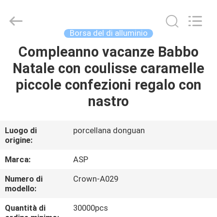
Auspicious
Industrial
Co.,
Ltd.
All
Borsa del di alluminio
Rights
Reserved.
Developed
Compleanno vacanze Babbo
CASA
by
ECER
Natale con coulisse caramelle
PRODOTTI
piccole confezioni regalo con
nastro
MOSTRA
VR
Luogo di
porcellana donguan
origine:
CIRCA
Marca:
ASP
NOI
Numero di
Crown-A029
modello:
GIRO
Quantità di
30000pcs