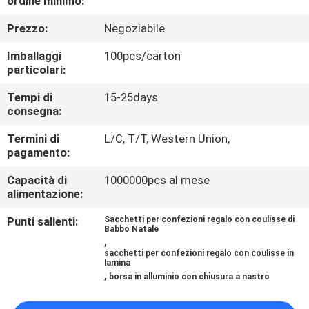
ordine minimo:
DELLA
Prezzo:
Negoziabile
FABBRICA
Imballaggi
100pcs/carton
particolari:
CONTROLLO
DI
Tempi di
15-25days
consegna:
QUALITÀ
Termini di
L/C, T/T, Western Union,
pagamento:
MAPPA
Capacità di
1000000pcs al mese
DEL
alimentazione:
SITO
Punti salienti:
Sacchetti per confezioni regalo con coulisse di
Babbo Natale
,
sacchetti per confezioni regalo con coulisse in
PRIVACY
lamina
,
borsa in alluminio con chiusura a nastro
POLICY