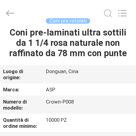
Auspicious
Industrial
Co.,
Ltd.
All
Coni pre rotolati
Rights
Reserved.
Coni pre-laminati ultra sottili
CASA
Developed
by
ECER
da 1 1/4 rosa naturale non
PRODOTTI
raffinato da 78 mm con punte
MOSTRA
Luogo di
Donguan, Cina
origine:
VR
Marca:
ASP
CIRCA
Numero di
Crown-P008
modello:
NOI
Quantità di
10000 PZ
ordine minimo:
GIRO