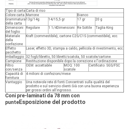
Tipo di carta
Carta di riso
Colore carta
Marrone
Bianco
Grammatura
13g/14g
14/15,5 gr
17 gr
20 g
della carta
Dimensioni
Regolare
1 1/4Dimensioni
Re Sottile
Taglia King
del foglio
Materiale
Kraft (commestibile), cartone C2S/C1S (commestibile), ecc.
della
confezione
Effetto
Laser, effetto 3D, stampa a caldo, pellicola di rivestimento, ecc.
pacchetto
Imballaggio
32 fogli/libretto, 50 libretti/scatola, 50 scatole/cartone.
Campione
Restituzione disponibile dopo la correzione e l'ordinazione
Filtro:
OEM: accettabile
MOQ: 100
Certificato: SGS/FSC
con/senza
scatole
Capacità di
4 milioni di confezioni/mese
fornitura
Vantaggio
Una notevole rete di fonti.Concentrati sulla qualità del
prodotto e sul servizio clienti.Già con una buona esperienza
per grossi ordini all'ingrosso.
Coni pre-laminati da 78 mm con
Esposizione del prodotto
punte