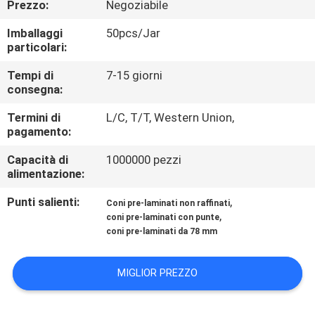
Prezzo:
Negoziabile
DELLA
FABBRICA
Imballaggi
50pcs/Jar
particolari:
CONTROLLO
Tempi di
7-15 giorni
consegna:
DI
Termini di
L/C, T/T, Western Union,
QUALITÀ
pagamento:
Capacità di
1000000 pezzi
MAPPA
alimentazione:
DEL
Punti salienti:
,
Coni pre-laminati non raffinati
SITO
,
coni pre-laminati con punte
coni pre-laminati da 78 mm
PRIVACY
MIGLIOR PREZZO
POLICY