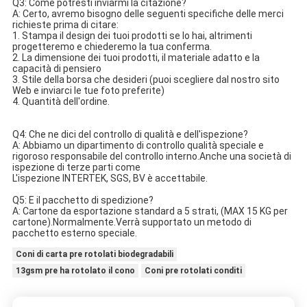
Q3: Come potresti inviarmi la citazione?
A: Certo, avremo bisogno delle seguenti specifiche delle merci 
richieste prima di citare:
1. Stampa il design dei tuoi prodotti se lo hai, altrimenti 
progetteremo e chiederemo la tua conferma.
2. La dimensione dei tuoi prodotti, il materiale adatto e la 
capacità di pensiero
3. Stile della borsa che desideri (puoi scegliere dal nostro sito 
Web e inviarci le tue foto preferite)
4. Quantità dell'ordine.
Q4: Che ne dici del controllo di qualità e dell'ispezione?
A: Abbiamo un dipartimento di controllo qualità speciale e 
rigoroso responsabile del controllo interno.Anche una società di 
ispezione di terze parti come
L'ispezione INTERTEK, SGS, BV è accettabile.
Q5: E il pacchetto di spedizione?
A: Cartone da esportazione standard a 5 strati, (MAX 15 KG per 
cartone).Normalmente.Verrà supportato un metodo di 
pacchetto esterno speciale.
Coni di carta pre rotolati biodegradabili
13gsm pre ha rotolato il cono
Coni pre rotolati conditi