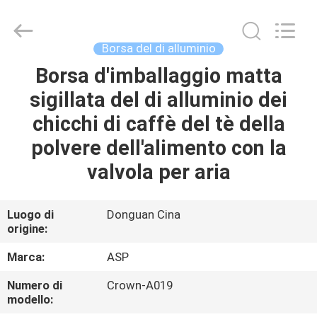
Auspicious
Industrial
Co.,
Ltd.
All
Borsa del di alluminio
Rights
Reserved.
Developed
Borsa d'imballaggio matta
CASA
by
ECER
sigillata del di alluminio dei
PRODOTTI
chicchi di caffè del tè della
polvere dell'alimento con la
MOSTRA
valvola per aria
VR
Luogo di
Donguan Cina
origine:
CIRCA
NOI
Marca:
ASP
Numero di
Crown-A019
GIRO
modello: