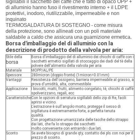
sigillabili il sacchetto del caffè che è fatto di opaco OPP +
di alluminio hanno fuso il rivestimento interno + il LDPE
protettivi, inodoro, riutilizzabile, impermeabile e non
inquinato
TERMOSALDATURA DI SOSTEGNO - come misura
della protezione, sono allineati con un poli materiale
saldabile a caldo che assicura una guarnizione ermetica.
Borsa d'imballaggio del di alluminio con la
descrizione di prodotto
della valvola per aria:
Stile della
Borsa d'imballaggio del di alluminio dei chicchi di caffè con i
borsa
sacchetti ermetici sigillati di stoccaggio dei dadi del tè della
polvere dell'alimento della valvola per aria
Materiale
MOPP/AL/PE
Spessore
280micron (doppio fronte) (1micron=0.01mm)
Vantaggi
Resistenza dell'ossigeno, barriera impermeabile al grasso, a
prova d'umidità, alta, commestibile
Applicazione
I biscotti, matti, frutti, alimento congelato, tè, chicchi di caffè
spolverizzano, regali, ecc
Caratteristiche
Con le opzioni di serratura sigillabili dello zip di Re, facili
aprirsi e vicino.
L'estrazione è sull'angolo morto, protegge il sesso di
sigillatura è estremamente forte, a perfetta tenuta
qualità.
Con progettazione umanizzata delle tacche dello strappo
dai lati, che fa lo strappo dei sacchetti
molto conveniente con entrambi i due lati.
Sconto
Se avete bisogno di grande qty, contatto dei pls con noi per il
prezzo di sconto.