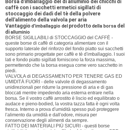
Borsa d'imballaggio del di alluminio dei chicchi di
caffè con i sacchetti ermetici sigillati di
stoccaggio dei dadi del tè della polvere
dell'alimento della valvola per aria
Vantaggio
prodotto
del
d'imballaggio del
della borsa
di
alluminio
BORSE SIGILLABILI di STOCCAGGIO del CAFFÈ -
queste borse di caffè di categoria alimentare con il
supporto laterale del rinforzo del fondo piatto sui sacchetti
sono primario progettate per caffè e tè d'imballaggio. I suoi
lati e fondo piatto sigillati forniscono la forza massima,
permettendo che la borsa esegua come vero sacchetto in
piedi.
VALVOLA di DEGASSAMENTO PER TENERE GAS ED
UMIDITÀ FUORI - delle valvole di degassamento
unidirezionali per ridurre la pressione di aria e di gas
bloccati mentre impedendo aria esterna entrare nella
borsa. Se il vostro caffè arrostito è liscio ed equilibrato o
audace e pieno-bodied, la vostra tazza fatta è ogni volta
fresca. Interno a prova d'umidità spesso può proteggere
l'alimento da umidità e dall'odore, misura per
conservazione degli alimenti da sempre.
FATTO DEI MATERIALI PIÙ SICURI - questi borse