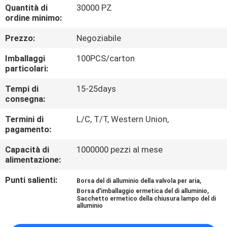
DELLA
Quantità di
30000 PZ
ordine minimo:
FABBRICA
Prezzo:
Negoziabile
CONTROLLO
Imballaggi
100PCS/carton
particolari:
DI
QUALITÀ
Tempi di
15-25days
consegna:
Termini di
L/C, T/T, Western Union,
MAPPA
pagamento:
DEL
Capacità di
1000000 pezzi al mese
SITO
alimentazione:
Punti salienti:
,
Borsa del di alluminio della valvola per aria
PRIVACY
,
Borsa d'imballaggio ermetica del di alluminio
Sacchetto ermetico della chiusura lampo del di
POLICY
alluminio