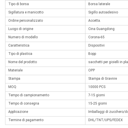
Tipo di borsa
Borsa laterale
Sigillatura e manicotto
Sigillo autoadesivo
Ordine personalizzato
Accetta.
Luogo di origine
Cina Guangdong
Numero di modello
Corona-65
Caratteristica
Dispositivi
Tipo di plastica
Bopp
Nome del prodotto
sacchetti per gioielli in p
Materiale
OPP
Stampa
Stampa di Gravnre
MOQ
10000 PCS
Tempo di campionamento
7-15 giorni
Tempo di consegna
15-25 giorni
Applicazione
Imballaggi di zucchero/d
Termine di pagamento
DHL/TNT/UPS/FEDEX