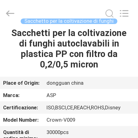
Auspicious
Industrial
Co.,
Ltd.
All
Sacchetto per la coltivazione di funghi
Rights
Reserved.
Sacchetti per la coltivazione
CASA
Developed
by
ECER
di funghi autoclavabili in
PRODOTTI
plastica PP con filtro da
0,2/0,5 micron
MOSTRA
VR
Place of Origin:
dongguan china
Marca:
ASP
CIRCA
Certificazione:
ISO,BSCI,CE,REACH,ROHS,Disney
NOI
Model Number:
Crown-V009
GIRO
Quantità di
30000pcs