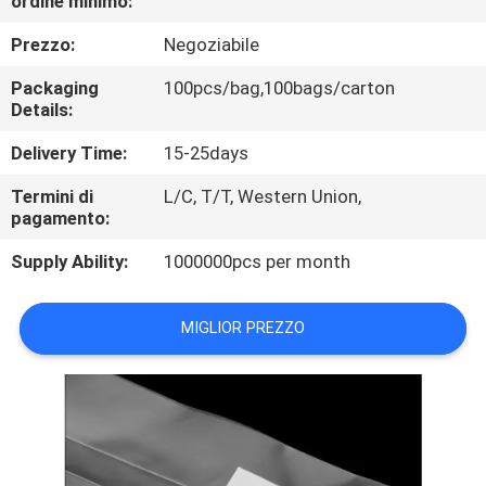
ordine minimo:
DELLA
Prezzo:
Negoziabile
FABBRICA
Packaging
100pcs/bag,100bags/carton
Details:
CONTROLLO
DI
Delivery Time:
15-25days
QUALITÀ
Termini di
L/C, T/T, Western Union,
pagamento:
MAPPA
Supply Ability:
1000000pcs per month
DEL
MIGLIOR PREZZO
SITO
PRIVACY
POLICY