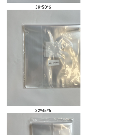
39*50*6
32*45*6